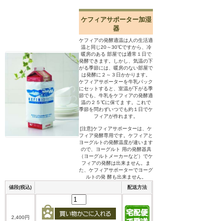
ケフィアサポーター加湿
器
ケフィアの発酵適温は人の生活適
温と同じ20～30℃ですから、冷
暖房のある 部屋では通常１日で
発酵できます。しかし、気温の下
がる季節には、暖房のない部屋で
は発酵に２～３日かかります。
ケフィアサポーターを牛乳パック
にセットすると、室温が下がる季
節でも、牛乳をケフィアの発酵適
温の２５℃に保てま す。これで
季節を問わずいつでも約１日でケ
フィアが作れます。
[注意]ケフィアサポーターは、ケ
フィア発酵専用です。ケフィアと
ヨーグルトの発酵温度が違います
ので、ヨーグルト 用の発酵器具
（ヨーグルトメーカーなど）でケ
フィアの発酵は出来ません。ま
た、ケフィアサポーターでヨーグ
ルトの発 酵も出来ません。
値段(税込)
配送方法
2,400円