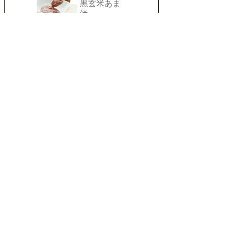
黒玄米あま
酒
食欲のない子に、シニア
犬、病中の介護食にオス
スメです
ドライフード
自然食フード「亀」
ビッグウッド「華」
ビッグウッド「ちび華」
ビッグウッド「おさかな華」
ウェットフード
ビッグウッド「スパミール」
ビッグウッド「グルメシチュ
ー」
ローフード(生食)
馬肉パーフェクトミンチ
馬肉赤身ミンチ
ケーシングタイプ