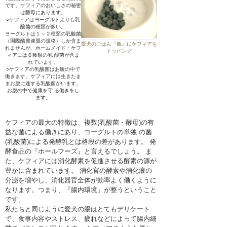
です。ケフィアのおいしさの秘密
は酵母にあります。
○ケフィアはヨーグルトよりも乳
酸菌の種類が多い。
ヨーグルトは１～２種類の乳酸菌
（国際酪農連盟の規格）しか含ま
愛犬のごはん『亀』にケフィアを
れませんが、ホームメイド・ケフ
トッピング
ィアには６種類の乳 酸菌が含ま
れています。
○ケフィアの乳酸菌はお腹の中で
働きます。ケフィアには生きたま
まお腹に達する乳酸菌がいます。
お腹の中で健康を守 る働きをし
ます。
ケフィアの最大の特徴は、複数(乳酸菌・酵母)の有
益な菌による働きにあり、ヨーグルトの単独 の菌
(乳酸菌)による発酵乳とは格段の差があります。 発
酵食品の『ホールフーズ』と言えるでしょう。 ま
た、ケフィアには消化酵素を促進させる酵素の源が
豊かに含まれています。 消化官の酵素や消化液の
分泌を増やし、消化器官全体が効率よく働くように
なります。つまり、『腸内環境』が整うということ
です。
私たちと同じように愛犬の腸はとてもデリケート
で、食事内容やストレス、疲れなどによって腸内細