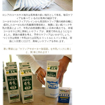
ロシアのコーカサス地方は長寿者の多い地方として有名。毎日ケフ
ィアを食べて いるのが長寿の秘訣です。
コーカサスのケフィアグレインから高活性ケフィア菌の純粋分離に
成功したローゼル社の乳酸菌培養技術と、無菌に 近い紙パック牛
乳の普及によって、牛乳の自然発酵が難しい日本の風土でも、本場
コーカサスと同じ美味しいケフィ アが、家庭で作れるようになり
ました。家族の健康を考え、手作りケフィアはいかがでしょう。
つくり方は簡単！牛乳(または豆乳)１リットルに１パック加え、室
温に１日置くだけで、美味しいケフィアを作れ ます。
寒い季節には『ケフィアサポーター加湿器』を牛乳パックに巻く
と、簡 単に作れます！