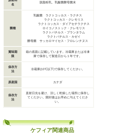
原材料
脱脂粉乳、乳酸菌酵母菌末
名
乳酸菌 ラクトコッカス・ラクチス
ラクトコッカス・クレモリス
ラクトコッカス・ダイアセチラクチス
菌種
ロイコノストック・クレモリス
ラクトパチルス・プランタラム
ラクトパチルス・カゼイ
酵母菌 サッカロマイセス・フロレンチヌス
賞味期
箱の底面に記載しています。冷蔵庫または冷凍
限
庫で保存して製造日から１年です。
保存方
冷蔵庫(10℃以下)で保存してください。
法
原産国
カナダ
直射日光を避け、涼しく乾燥した場所に保存し
保存方
てください。開封後はお早めに与えてくださ
法
い。
ケフィア関連商品