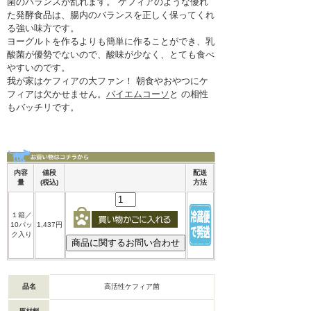
菌のバランスが乱れます。 ケフィアのような優れ
た発酵食品は、腸内のバランスを正しく保ってくれ
る強い味方です。
ヨーグルトを作るよりも簡単に作ることができ、乳
酸菌が優勢でないので、酸味が少なく、とても食べ
やすいのです。
我が家はケフィアの大ファン！ 朝食やおやつにケ
フィアは欠かせません。
バイエムコーソ
と の相性
もバッチリです。
内容
値段
配送
量
(税込)
方法
１箱／
10パッ
1,437円
ク入り
品名
高活性ケフィア菌