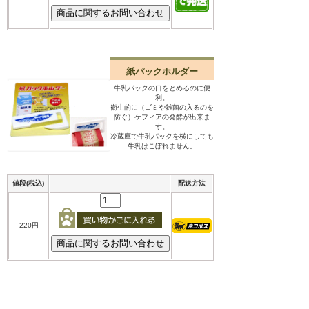
紙パックホルダー
牛乳パックの口をとめるのに便
利。
衛生的に（ゴミや雑菌の入るのを
防ぐ）ケフィアの発酵が出来ま
す。
冷蔵庫で牛乳パックを横にしても
牛乳はこぼれません。
値段(税込)
配送方法
220円