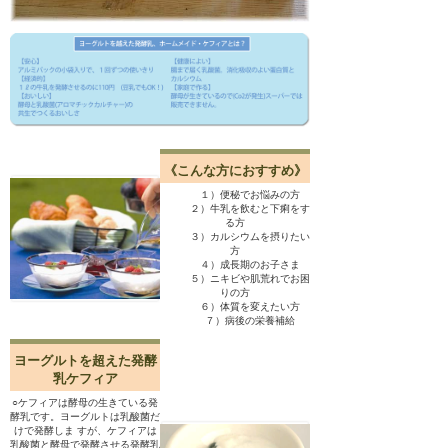
《こんな方におすすめ》
１）便秘でお悩みの方
２）牛乳を飲むと下痢をす
る方
３）カルシウムを摂りたい
方
４）成長期のお子さま
５）ニキビや肌荒れでお困
りの方
６）体質を変えたい方
７）病後の栄養補給
ヨーグルトを超えた発酵
乳ケフィア
○ケフィアは酵母の生きている発
酵乳です。ヨーグルトは乳酸菌だ
けで発酵しま すが、ケフィアは
乳酸菌と酵母で発酵させる発酵乳